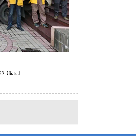
23【
返回
】